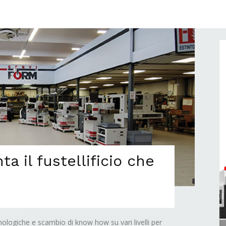
ta il fustellificio che
logiche e scambio di know how su vari livelli per