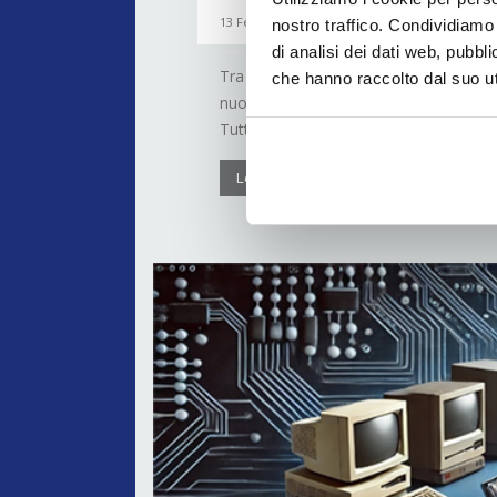
13 Febbraio 2024
nostro traffico. Condividiamo 
di analisi dei dati web, pubbl
Tra i percorsi di studio della 24ORE B
che hanno raccolto dal suo uti
nuove professioni legate al mondo del 
Tutto esaurito nell’Anfiteatro di via M
Leggi di più