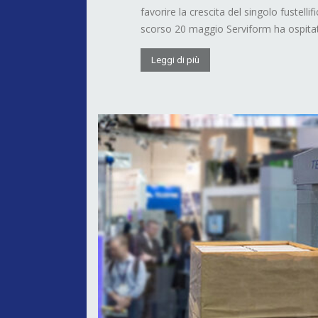
favorire la crescita del singolo fustellif
scorso 20 maggio Serviform ha ospitato 
Leggi di più