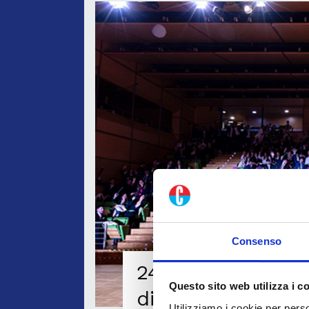
Consenso
24ORE Business S
Questo sito web utilizza i c
diploma a 816 st
Utilizziamo i cookie per perso