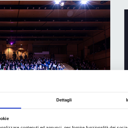
Dettagli
chool: consegnato il
ookie
udenti dei master
nalizzare contenuti ed annunci, per fornire funzionalità dei socia