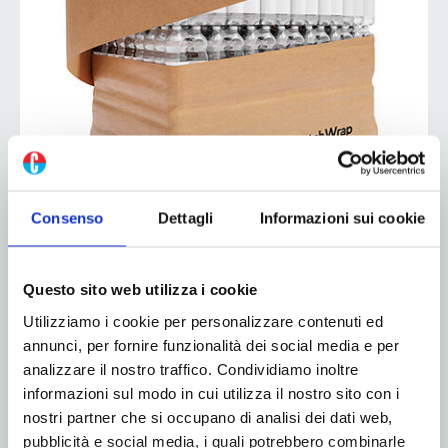
Mondi porta a Fachpack l’imballaggio
sostenibile – Hall 7 Stand 258
Consenso
Dettagli
Informazioni sui cookie
20 Settembre 2022
Lo stand Mondi presenterà una gamma delle
Questo sito web utilizza i cookie
pluripremiate soluzioni di imballaggio: Advantage
Utilizziamo i cookie per personalizzare contenuti ed
StretchWrap, un involucro di carta per pallet che
annunci, per fornire funzionalità dei social media e per
sostituisce l'involucro di plastica; RetortPouch
analizzare il nostro traffico. Condividiamo inoltre
Recyclable, una soluzione monomateriale che
informazioni sul modo in cui utilizza il nostro sito con i
contribuisce a costruire un'economia circolare e
nostri partner che si occupano di analisi dei dati web,
Mono Formable PP,...
pubblicità e social media, i quali potrebbero combinarle