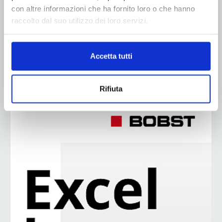
con altre informazioni che ha fornito loro o che hanno
Leggi di più
raccolto dal suo utilizzo dei loro servizi.
Accetta tutti
1
2
3
Rifiuta
ADV