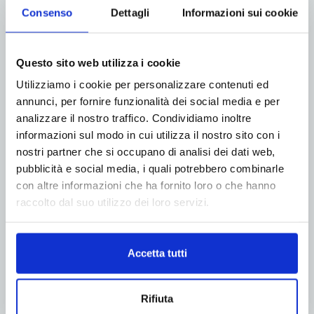
Consenso
Dettagli
Informazioni sui cookie
One More Pack 2026: A Napoli il forum
su Design, Packaging e Comunicazione
Questo sito web utilizza i cookie
19 Maggio 2026
Utilizziamo i cookie per personalizzare contenuti ed
annunci, per fornire funzionalità dei social media e per
Il packaging oggi è molto più di un semplice
analizzare il nostro traffico. Condividiamo inoltre
contenitore: rappresenta un vero e proprio
informazioni sul modo in cui utilizza il nostro sito con i
linguaggio progettuale, il primo punto di contatto tra
nostri partner che si occupano di analisi dei dati web,
brand e persone, capace di raccontare identità,
pubblicità e social media, i quali potrebbero combinarle
valori ed esperienze. In questo scenario si inserisce
con altre informazioni che ha fornito loro o che hanno
One More...
raccolto dal suo utilizzo dei loro servizi.
Leggi di più
Accetta tutti
1
2
3
Rifiuta