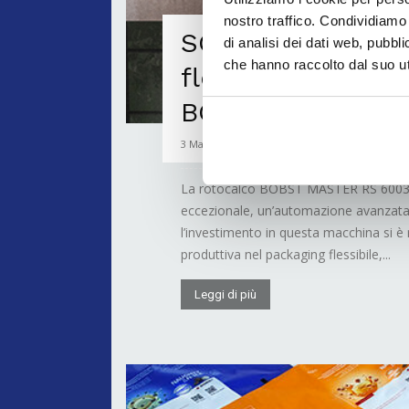
nostro traffico. Condividiamo 
SCEA aumenta pr
di analisi dei dati web, pubbl
che hanno raccolto dal suo uti
flessibilità con 
BOBST MASTER 
3 Marzo 2026
La rotocalco BOBST MASTER RS 6003 è 
eccezionale, un’automazione avanzata 
l’investimento in questa macchina si è
produttiva nel packaging flessibile,...
Leggi di più