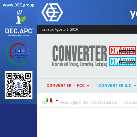
sabato, Agosto 8, 2026
Converter
CONVERTER – FCC
CONVERTER & C
Home
Tecnologie di stampa/prestampa
Rotocal