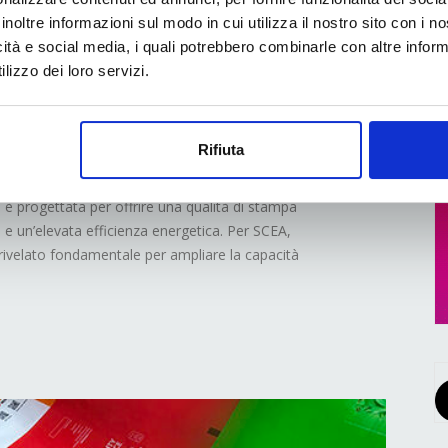
inoltre informazioni sul modo in cui utilizza il nostro sito con i 
estazioni e
icità e social media, i quali potrebbero combinarle con altre inform
lizzo dei loro servizi.
la nuova rotocalco
RS 6003
Rifiuta
progettata per offrire una qualità di stampa
e un’elevata efficienza energetica. Per SCEA,
 rivelato fondamentale per ampliare la capacità