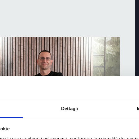
Dettagli
ookie
nalizzare contenuti ed annunci, per fornire funzionalità dei socia