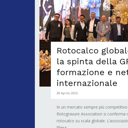
Rotocalco globale
la spinta della G
formazione e ne
internazionale
28 Aprile 2026
In un mercato sempre più competitivo e
Rotogravure Association si conferma c
rotocalco su scala globale. L’associazi
filiera,...