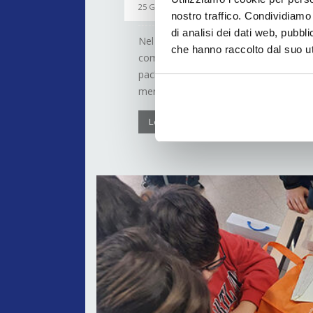
25 Giugno 2026
nostro traffico. Condividiamo 
di analisi dei dati web, pubbl
Nel precedente contributo abbiamo anal
che hanno raccolto dal suo uti
come strumento per allineare strategi
packaging in cartone. Un approccio impr
mercato e garantire coerenza decisiona
Leggi di più