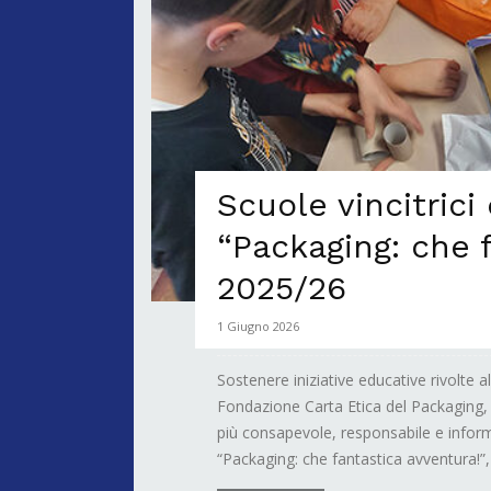
Scuole vincitrici
“Packaging: che 
2025/26
1 Giugno 2026
Sostenere iniziative educative rivolte 
Fondazione Carta Etica del Packaging,
più consapevole, responsabile e inform
“Packaging: che fantastica avventura!”, 