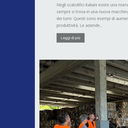
Negli scatolifici italiani esiste una ris
sempre si trova in una nuova macchina
dei turni. Questi sono esempi di aumen
produttività. Le aziende...
Leggi di più