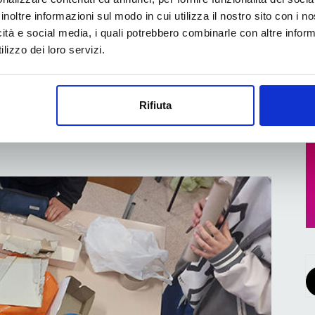
inoltre informazioni sul modo in cui utilizza il nostro sito con i 
icità e social media, i quali potrebbero combinarle con altre inform
izzato il ruolo dell’Integrated Business Planning
lizzo dei loro servizi.
a, domanda e capacità produttiva nelle aziende del
escindibile per gestire la complessità del
le lungo...
Rifiuta