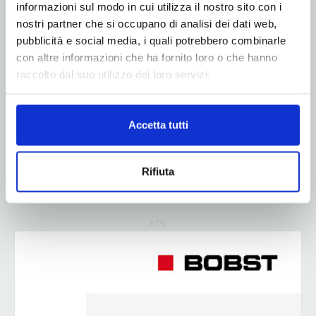
Nel settore del packaging in cartone, produzione e
informazioni sul modo in cui utilizza il nostro sito con i
logistica sono spesso i reparti percepiti come i veri
nostri partner che si occupano di analisi dei dati web,
motori della competitività; è proprio qui che si parla
pubblicità e social media, i quali potrebbero combinarle
di efficienza e ottimizzazione. Chi analizza più a
con altre informazioni che ha fornito loro o che hanno
fondo, però, sa che a...
raccolto dal suo utilizzo dei loro servizi.
Leggi di più
Accetta tutti
Rifiuta
1
2
3
ADV