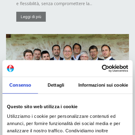
e flessibilità, senza compromettere la...
Leggi di più
Consenso
Dettagli
Informazioni sui cookie
Progettazione e Preventivazione: la leva
nascosta per la competitività nel
Questo sito web utilizza i cookie
cartone
Utilizziamo i cookie per personalizzare contenuti ed
22 Ottobre 2025
annunci, per fornire funzionalità dei social media e per
analizzare il nostro traffico. Condividiamo inoltre