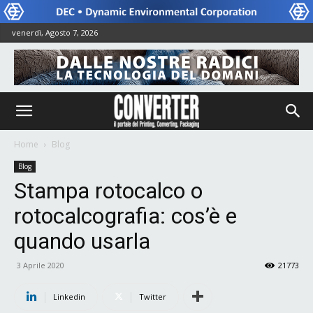
venerdì, Agosto 7, 2026
Home
Blog
Blog
Stampa rotocalco o
rotocalcografia: cos’è e
quando usarla
3 Aprile 2020
21773
Linkedin
Twitter