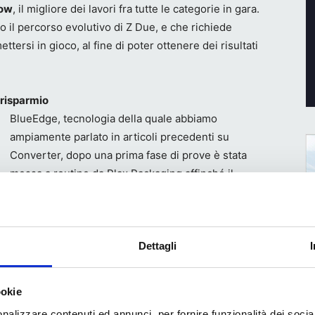
how
, il migliore dei lavori fra tutte le categorie in gara.
 il percorso evolutivo di Z Due, e che richiede
ttersi in gioco, al fine di poter ottenere dei risultati
 risparmio
BlueEdge, tecnologia della quale abbiamo
ampiamente parlato in articoli precedenti su
Converter, dopo una prima fase di prove è stata
messa a routine da Plax Packaging affinché il
sistema potesse garantire i risultati qualitativi
promessi, con una serie di indubbi vantaggi
economici in una visione strategica di ampio respiro.
Dettagli
“Oltre ai notevoli vantaggi tecnici, abbiamo clienti
che hanno aderito a bandi europei sull’innovazione,
buti a fondo perduto, in virtù del fatto che questa è
ookie
ologia innovativa”, dice Marco Mingozzi di Z Due a
nalizzare contenuti ed annunci, per fornire funzionalità dei socia