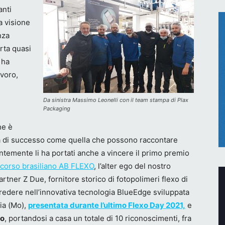
anti
a visione
nza
rta quasi
 ha
avoro,
Da sinistra Massimo Leonelli con il team stampa di Plax
Packaging
he è
a di successo come quella che possono raccontare
entemente li ha portati anche a vincere il primo premio
corso brasiliano AB FLEXO
, l’alter ego del nostro
rtner Z Due, fornitore storico di fotopolimeri flexo di
credere nell’innovativa tecnologia BlueEdge sviluppata
ia (Mo),
presentata durante l’ultimo Flexo Day 2021,
e
xo
, portandosi a casa un totale di 10 riconoscimenti, fra