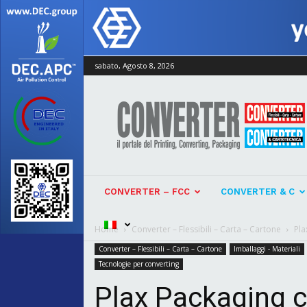
sabato, Agosto 8, 2026
Converter
CONVERTER – FCC
CONVERTER & C
Home
Converter – Flessibili – Carta – Cartone
Pla
Converter – Flessibili – Carta – Cartone
Imballaggi - Materiali
Tecnologie per converting
Plax Packaging 