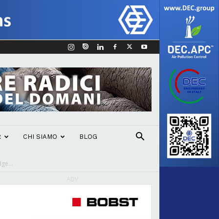
R
CHI SIAMO
BLOG
ge...
ADV