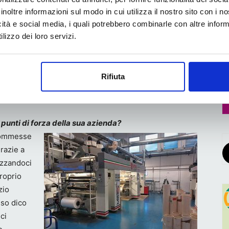
solo una tecnologia per produrre impianti stampa ma
inoltre informazioni sul modo in cui utilizza il nostro sito con i 
a fare economia.
icità e social media, i quali potrebbero combinarle con altre inform
regime del sistema, stampa ormai il 40% dei propri
lizzo dei loro servizi.
a BlueEdge”,
aggiunge Andrea Sandrolini, responsabile
 persona il progetto con Plax Packaging insieme al
Rifiuta
di Plax Packaging
 punti di forza della sua azienda?
 commesse
razie a
izzandoci
roprio
zio
sso dico
ci