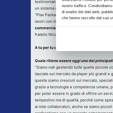
testimonianza che BlueEdge è di fatto non 
nostro traffico. Condividiamo 
un sistema capace di aiutare lo stampatore 
di analisi dei dati web, pubbl
“Plax Packaging, nel primo anno di messa a 
che hanno raccolto dal suo uti
lavori con impianti realizzati con tecnologi
commerciale Z Due
che ha seguito in prima
fratello Nicola, responsabile tecnico.
A tu per tu con Massimo Leonelli, titolare 
Quale ritiene essere oggi uno dei principali
“Siamo nati gestendo tutte quelle piccole
lasciate sul mercato da player più grandi e g
queste siamo cresciuti sul mercato, special
grazie a tecnologie e competenze umane, p
per poter essere in grado di offrire un servi
tempestivo ma di qualità, perché come spe
ai miei collaboratori, anche se siamo piccoli 