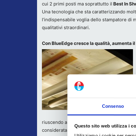
cui 2 primi posti ma soprattutto il
Best In S
Una tecnologia che sta caratterizzando molto
l’indispensabile voglia dello stampatore di me
qualitativi straordinari.
Con BlueEdge cresce la qualità, aumenta il
Consenso
riuscendo a ottenere con BlueEdge dei contri
Questo sito web utilizza i c
considerata ed è a tutti gli effetti una tecn
Utilizziamo i cookie per perso