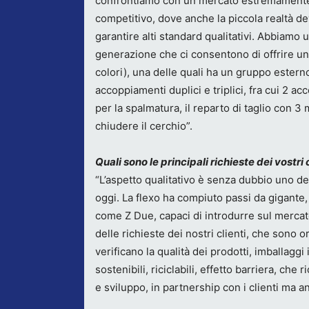
confrontiamo con un mercato estremament
competitivo, dove anche la piccola realtà d
garantire alti standard qualitativi. Abbiamo
generazione che ci consentono di offrire un
colori), una delle quali ha un gruppo esterno 
accoppiamenti duplici e triplici, fra cui 2 a
per la spalmatura, il reparto di taglio con 3 
chiudere il cerchio”.
Quali sono le principali richieste dei vostri 
“L’aspetto qualitativo è senza dubbio uno d
oggi. La flexo ha compiuto passi da gigante,
come Z Due, capaci di introdurre sul mercato
delle richieste dei nostri clienti, che sono o
verificano la qualità dei prodotti, imballagg
sostenibili, riciclabili, effetto barriera, c
e sviluppo, in partnership con i clienti ma an