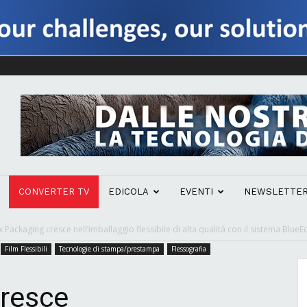
CONVERTER TV
EDICOLA
EVENTI
NEWSLETTE
x Packaging cresce nell’imballaggio flessibile di alta qualità con il sistema BlueEd
Film Flessibili
Tecnologie di stampa/prestampa
Flessografia
cresce