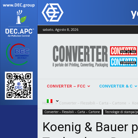
sabato, Agosto 8, 2026
Converter
CONVERTER – FCC
CONVERTER & C
Home
Converter – Flessibili – Carta – Cartone
Koe
Converter – Flessibili – Carta – Cartone
Tecnologie di stampa/
Koenig & Bauer pu