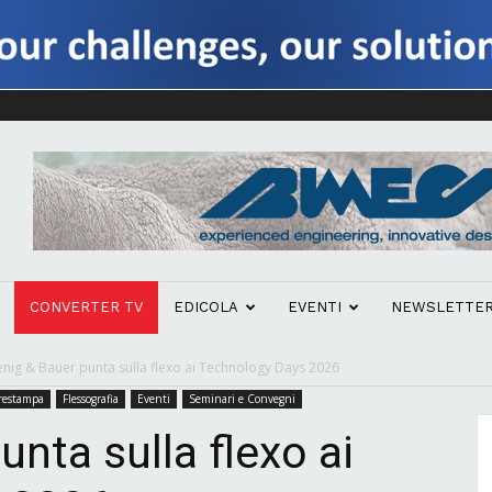
CONVERTER TV
EDICOLA
EVENTI
NEWSLETTE
nig & Bauer punta sulla flexo ai Technology Days 2026
prestampa
Flessografia
Eventi
Seminari e Convegni
nta sulla flexo ai