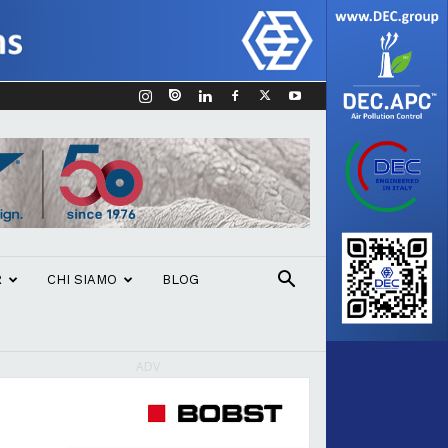
R
CHI SIAMO
BLOG
ADV