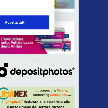
ADV
Accetta tutti
ADV
ADV