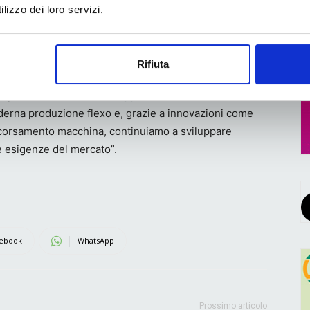
lizzo dei loro servizi.
Rifiuta
mente che la flessografia continua a essere una
ing”,
ha commentato Philipp Zimmermann.
“Con la XD
erna produzione flexo e, grazie a innovazioni come
incorsamento macchina, continuiamo a sviluppare
e esigenze del mercato”.
ebook
WhatsApp
Prossimo articolo