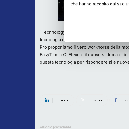
che hanno raccolto dal suo uti
“Technology Days 2026 ha dimostrato chiara
tecnologia chiave per l’industria del packag
Pro proponiamo il vero workhorse della mod
EasyTronic CI Flexo e il nuovo sistema di 
questa tecnologia per rispondere alle nuov
Linkedin
Twitter
Fac
Articolo precedente