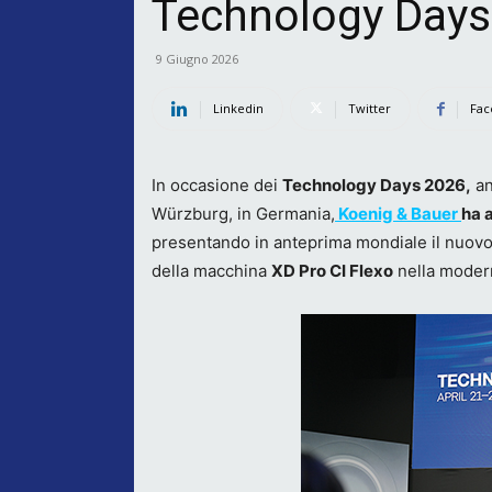
Technology Days
9 Giugno 2026
Linkedin
Twitter
Fac
In occasione dei
Technology Days 2026,
an
Würzburg, in Germania,
Koenig & Bauer
ha a
presentando in anteprima mondiale il nuovo 
della macchina
XD Pro CI Flexo
nella modern