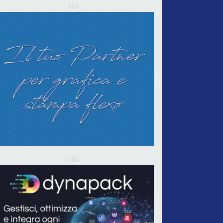
ADV
ADV