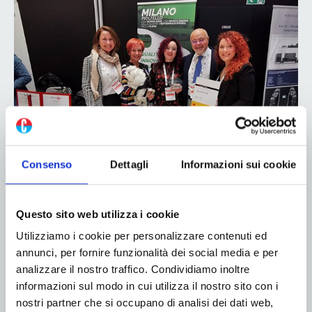
Mavigrafica ottiene la certificazione
Consenso
Dettagli
Informazioni sui cookie
Miraclon KODAK FLEXCEL NX
26 Novembre 2019
Questo sito web utilizza i cookie
La certificazione FLEXCEL NX è una conferma
Utilizziamo i cookie per personalizzare contenuti ed
ufficiale della capacità dell’azienda di produrre lastre
annunci, per fornire funzionalità dei social media e per
di alta qualità costante e conformi ai rigorosi
analizzare il nostro traffico. Condividiamo inoltre
standard di produzione definiti da Miraclon. Tra i
informazioni sul modo in cui utilizza il nostro sito con i
primi clienti ad adottare KODAK FLEXCEL NX e
nostri partner che si occupano di analisi dei dati web,