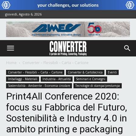
giovedì, Agosto 6, 2026
Home
Converter – Flessibili – Carta – Cartone
Converter – Flessibili – Carta – Cartone
Converter & Cartotecnica
Eventi
Imballaggi - Materiali
Industria - Attualità
Seminari e Convegni
Sostenibilità - Ambiente - Economia circolare
Tecnologie di stampa/prestampa
Print4All Conference 2020:
focus su Fabbrica del Futuro,
Sostenibilità e Industry 4.0 in
ambito printing e packaging