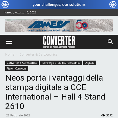
lunedì, Agosto 10, 2026
Home
Converter & Cartotecnica
Converter & Cartotecnica
Tecnologie di stampa/prestampa
Digitale
Fiere - Convegni
Neos porta i vantaggi della
stampa digitale a CCE
International – Hall 4 Stand
2610
28 Febbraio 2022
3272