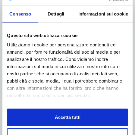
Consenso
Dettagli
Informazioni sui cookie
Fusione nel mondo del packaging fra
Questo sito web utilizza i cookie
Bluepack (Gruppo BPK) e Internova
Utilizziamo i cookie per personalizzare contenuti ed
24 Ottobre 2018
annunci, per fornire funzionalità dei social media e per
analizzare il nostro traffico. Condividiamo inoltre
informazioni sul modo in cui utilizza il nostro sito con i
Il gruppo BPK crea il primo polo del packaging con il
nostri partner che si occupano di analisi dei dati web,
concept ONE-STOP-SHOP. Multidisciplinarità “sotto
pubblicità e social media, i quali potrebbero combinarle
lo stesso tetto” per offrire innovazione, riciclabilità,
con altre informazioni che ha fornito loro o che hanno
design e servizio ai Brands. Ad inizio ottobre il
raccolto dal suo utilizzo dei loro servizi.
gruppo BPK ha annunciato la fusione tra Bluepack...
Leggi di più
Accetta tutti