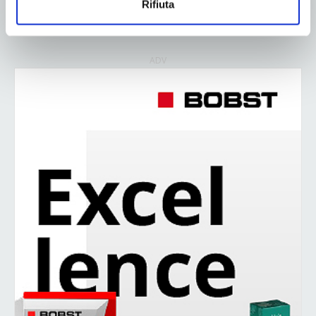
Rifiuta
126
127
128
ADV