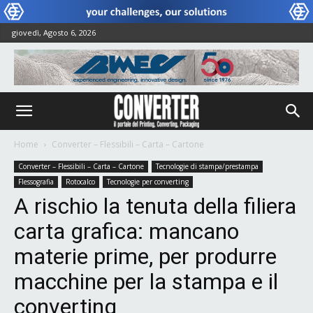
giovedì, Agosto 6, 2026
Home
Converter – Flessibili – Carta – Cartone
Converter – Flessibili – Carta – Cartone
Tecnologie di stampa/prestampa
Flessografia
Rotocalco
Tecnologie per converting
A rischio la tenuta della filiera
carta grafica: mancano
materie prime, per produrre
macchine per la stampa e il
converting