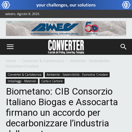
sabato, Agosto 8, 2026
Home
Converter & Cartotecnica
Ambiente - Sostenibilità -
Economia Circolare
Converter & Cartotecnica
Ambiente - Sostenibilità - Economia Circolare
Imballaggi - Materiali
Carta e Cartone
Biometano: CIB Consorzio
Italiano Biogas e Assocarta
firmano un accordo per
decarbonizzare l’industria