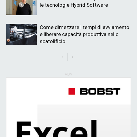
le tecnologie Hybrid Software
Come dimezzare i tempi di avviamento
e liberare capacità produttiva nello
scatolificio
ADV