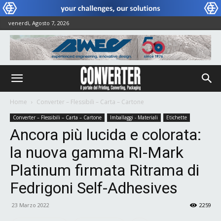
venerdì, Agosto 7, 2026
Home
Converter – Flessibili – Carta – Cartone
Converter – Flessibili – Carta – Cartone
Imballaggi - Materiali
Etichette
Ancora più lucida e colorata:
la nuova gamma RI-Mark
Platinum firmata Ritrama di
Fedrigoni Self-Adhesives
23 Marzo 2022
2259