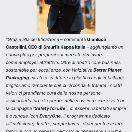
“Grazie alla certificazione
– commenta
Gianluca
Castellini, CEO di Smurfit Kappa Italia
–
aggiungiamo un
nuovo plus per proporci sul mercato del lavoro
come employer attrattivo. Oltre al nostro core business
sostenibile per eccellenza, con l’iniziativa
Better Planet
Packaging
mirato a sostituire la plastica negli imballaggi,
miglioriamo l’ambiente che ci circonda. E tramite i nostri
valori ci prendiamo cura delle nostre persone
assicurando loro di operare nella massima sicurezza (con
la campagna “
Safety for Life
”) di essere rispettati sempre
e ovunque (con
EveryOne,
il programma dedicato
all’inclusione). Inoltre, supportiamo i dipendenti e le loro
famiglie con un servizio dedicato al benessere a 360° e