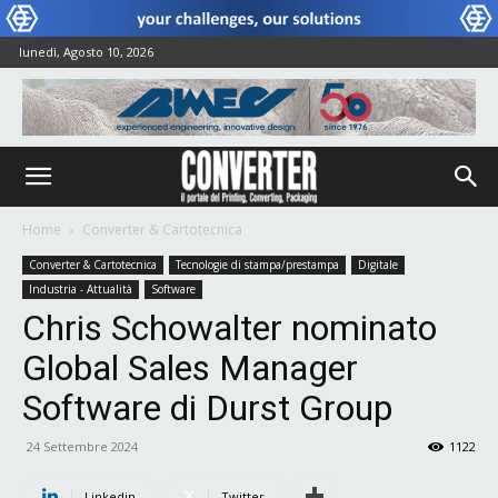
lunedì, Agosto 10, 2026
Home
Converter & Cartotecnica
Converter & Cartotecnica
Tecnologie di stampa/prestampa
Digitale
Industria - Attualità
Software
Chris Schowalter nominato
Global Sales Manager
Software di Durst Group
24 Settembre 2024
1122
Linkedin
Twitter