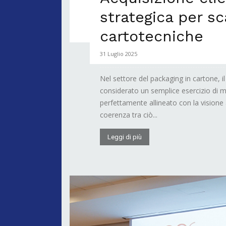
strategica per sca
cartotecniche
31 Luglio 2025
Nel settore del packaging in cartone, i
considerato un semplice esercizio di 
perfettamente allineato con la visione 
coerenza tra ciò...
Leggi di più