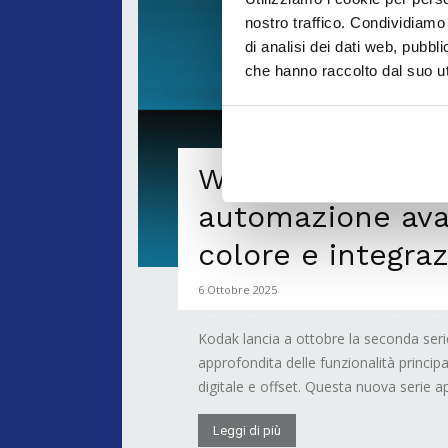
nostro traffico. Condividiamo 
di analisi dei dati web, pubbl
che hanno raccolto dal suo uti
Webinar Kodak Pr
automazione ava
colore e integra
6 Ottobre 2025
Kodak lancia a ottobre la seconda seri
approfondita delle funzionalità principa
digitale e offset. Questa nuova serie ap
Leggi di più