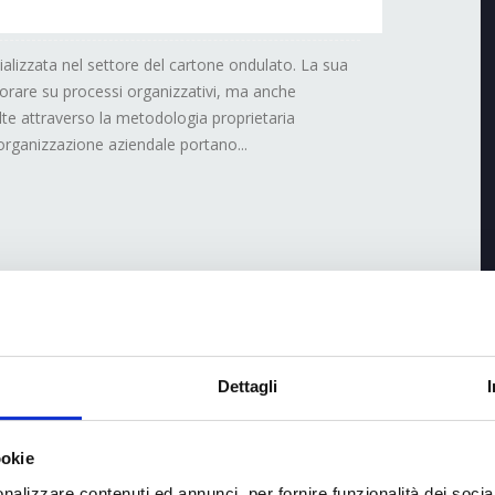
alizzata nel settore del cartone ondulato. La sua
liorare su processi organizzativi, ma anche
lte attraverso la metodologia proprietaria
organizzazione aziendale portano...
Dettagli
ookie
nalizzare contenuti ed annunci, per fornire funzionalità dei socia