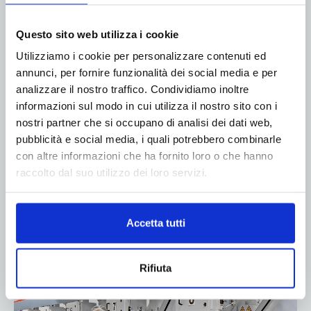
investimenti tecnologici per continuare
a crescere
Questo sito web utilizza i cookie
Utilizziamo i cookie per personalizzare contenuti ed
14 Ottobre 2021
annunci, per fornire funzionalità dei social media e per
analizzare il nostro traffico. Condividiamo inoltre
Si respira aria frizzante in GPS, azienda vicentina
informazioni sul modo in cui utilizza il nostro sito con i
leader nella produzione di shopping bag.
nostri partner che si occupano di analisi dei dati web,
Protagonisti del felice momento sono gli
pubblicità e social media, i quali potrebbero combinarle
investimenti, tra cui un nuovo moderno stabilimento
con altre informazioni che ha fornito loro o che hanno
e innovative tecnologie 4.0 da stampa e converting,
raccolto dal suo utilizzo dei loro servizi.
destinate al settore degli...
Leggi di più
Accetta tutti
Rifiuta