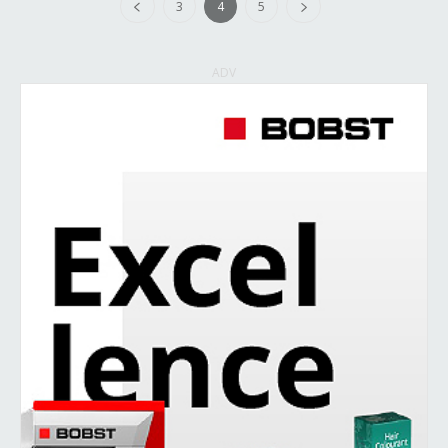
3
4
5
ADV