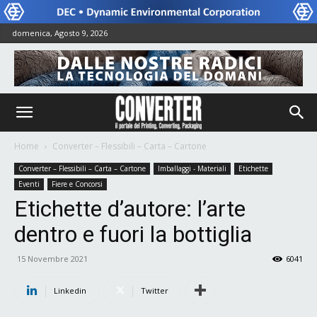
domenica, Agosto 9, 2026
Home
Converter – Flessibili – Carta – Cartone
Converter – Flessibili – Carta – Cartone
Imballaggi - Materiali
Etichette
Eventi
Fiere e Concorsi
Etichette d’autore: l’arte
dentro e fuori la bottiglia
15 Novembre 2021
6041
Linkedin
Twitter