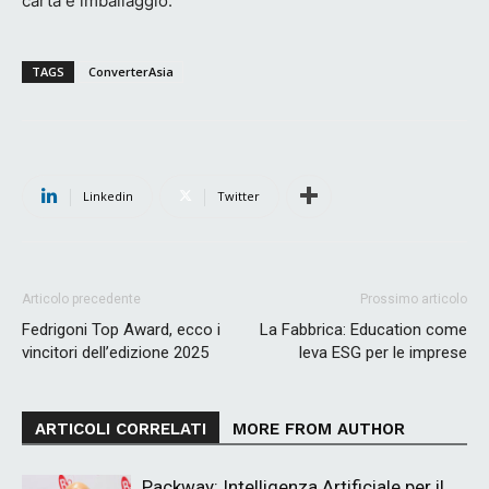
carta e imballaggio.
TAGS
ConverterAsia
Linkedin
Twitter
Articolo precedente
Prossimo articolo
Fedrigoni Top Award, ecco i
La Fabbrica: Education come
vincitori dell’edizione 2025
leva ESG per le imprese
ARTICOLI CORRELATI
MORE FROM AUTHOR
Packway: Intelligenza Artificiale per il