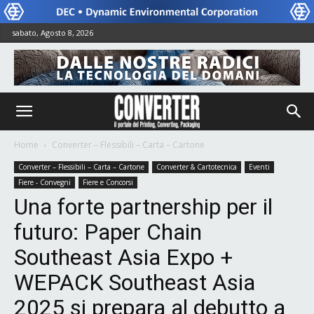
sabato, Agosto 8, 2026
Home
Converter – Flessibili – Carta – Cartone
Converter – Flessibili – Carta – Cartone
Converter & Cartotecnica
Eventi
Fiere - Convegni
Fiere e Concorsi
Una forte partnership per il
futuro: Paper Chain
Southeast Asia Expo +
WEPACK Southeast Asia
2025 si prepara al debutto a