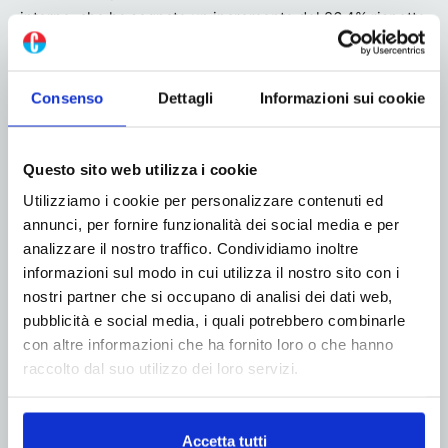
interno, che ha segnato un incremento del 26,4% rispetto
al primo trimestre 2025.
Consenso
Dettagli
Informazioni sui cookie
Questo sito web utilizza i cookie
Linkedin
Twitter
Utilizziamo i cookie per personalizzare contenuti ed
annunci, per fornire funzionalità dei social media e per
analizzare il nostro traffico. Condividiamo inoltre
Articolo precedente
Prossimo articolo
informazioni sul modo in cui utilizza il nostro sito con i
Convegno Gifasp nel segno
SOMA presenta le sue
nostri partner che si occupano di analisi dei dati web,
del valore delle persone e
innovazioni per una
pubblicità e social media, i quali potrebbero combinarle
dell’innovazione
flessografia sostenibile
con altre informazioni che ha fornito loro o che hanno
all’Esperienza Center Demo
raccolto dal suo utilizzo dei loro servizi.
Day
Accetta tutti
ARTICOLI CORRELATI
MORE FROM AUTHOR