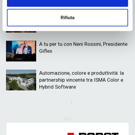
Giflex presenta la nuova governance nel
Rifiuta
segno della continuità
A tu per tu con Neni Rossini, Presidente
Giflex
Automazione, colore e produttività: la
partnership vincente tra ISMA Color e
Hybrid Software
ADV