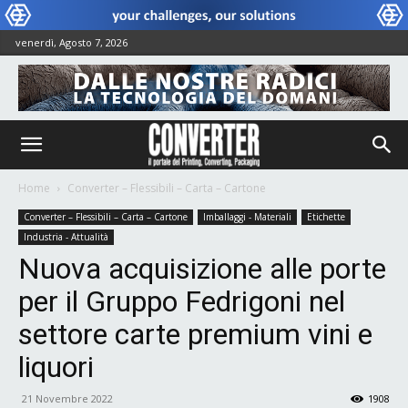
venerdì, Agosto 7, 2026
Home
Converter – Flessibili – Carta – Cartone
Converter – Flessibili – Carta – Cartone
Imballaggi - Materiali
Etichette
Industria - Attualità
Nuova acquisizione alle porte
per il Gruppo Fedrigoni nel
settore carte premium vini e
liquori
21 Novembre 2022
1908