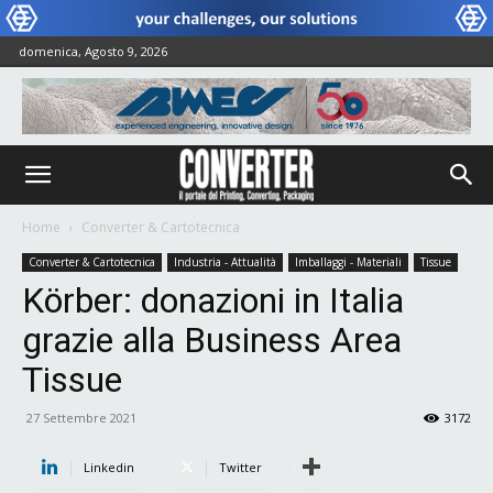
domenica, Agosto 9, 2026
Home
Converter & Cartotecnica
Converter & Cartotecnica
Industria - Attualità
Imballaggi - Materiali
Tissue
Körber: donazioni in Italia
grazie alla Business Area
Tissue
27 Settembre 2021
3172
Linkedin
Twitter