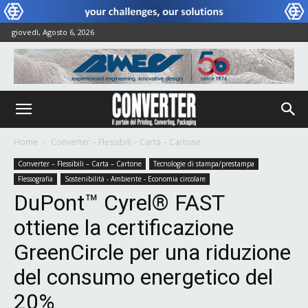
giovedì, Agosto 6, 2026
Home
Converter – Flessibili – Carta – Cartone
Converter – Flessibili – Carta – Cartone
Tecnologie di stampa/prestampa
Flessografia
Sostenibilità - Ambiente - Economia circolare
DuPont™ Cyrel® FAST
ottiene la certificazione
GreenCircle per una riduzione
del consumo energetico del
20%