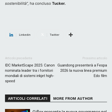
sostenibilità”,
ha concluso
Tucker.
Linkedin
Twitter
Articolo precedente
Prossimo articolo
IDC MarketScape 2025: Canon
Guandong presenterà a Fespa
nominata leader tra i fornitori
2026 la nuova linea premium
mondiali di sistemi inkjet high-
Edo film
speed
ARTICOLI CORRELATI
MORE FROM AUTHOR
Giflex presenta la nuova governance nel