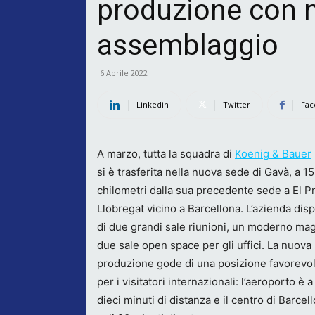
produzione con n
assemblaggio
6 Aprile 2022
Linkedin
Twitter
Fac
A marzo, tutta la squadra di
Koenig & Bauer
si è trasferita nella nuova sede di Gavà, a 15
chilometri dalla sua precedente sede a El P
Llobregat vicino a Barcellona. L’azienda dis
di due grandi sale riunioni, un moderno ma
due sale open space per gli uffici. La nuova
produzione gode di una posizione favorevo
per i visitatori internazionali: l’aeroporto è a
dieci minuti di distanza e il centro di Barcel