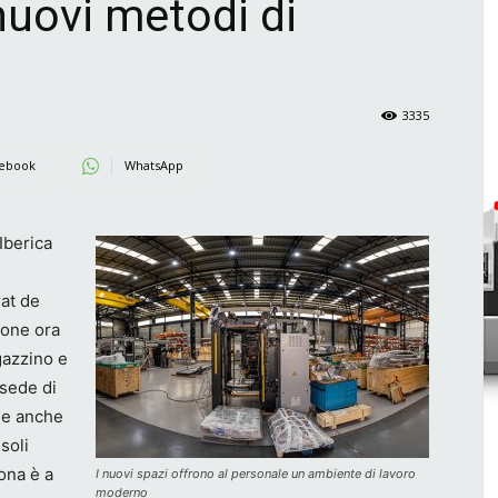
uovi metodi di
3335
ebook
WhatsApp
Iberica
rat de
pone ora
gazzino e
 sede di
le anche
 soli
lona è a
I nuovi spazi offrono al personale un ambiente di lavoro
moderno