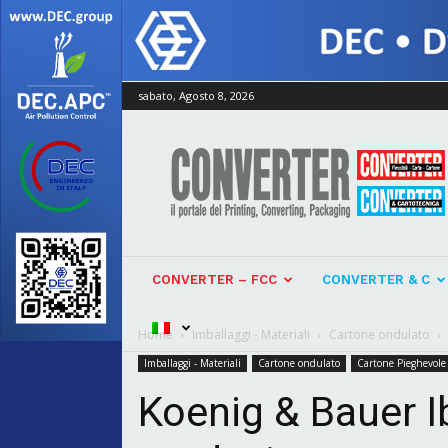
sabato, Agosto 8, 2026
Converter
CONVERTER – FCC
CONVERTER & C
Home
Imballaggi - Materiali
Cartone ondulato
Imballaggi - Materiali
Cartone ondulato
Cartone Pieghevole
Koenig & Bauer I