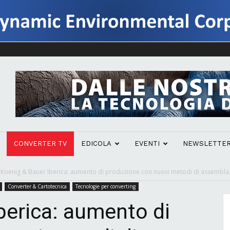
CONVERTER TV
EDICOLA
EVENTI
NEWSLETTE
Koenig & Bauer Iberica: aumento di produzione con nuovi metodi di assembla
Converter & Cartotecnica
Tecnologie per converting
berica: aumento di