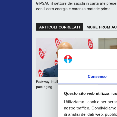
GIPSAC: il settore dei sacchi in carta alle prese
con il caro energia e carenza materie prime
ARTICOLI CORRELATI
MORE FROM A
Consenso
Packway: Intelligenza Artificiale per il
Roflex: auto
packaging
con le tecn
Questo sito web utilizza i c
Utilizziamo i cookie per perso
nostro traffico. Condividiamo 
di analisi dei dati web, pubbl