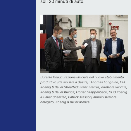
soli 20 minuti di auto.
Durante l’inaugurazione ufficiale del nuovo stabilimento
produttivo (da sinistra a destra): Thomas Longhino, CFO
Koenig & Bauer Sheetfed; Franc Freixes, direttore vendite,
Koenig & Bauer Iberica; Florian Stappenbeck, COO Koenig
& Bauer Sheetfed; Patrick Masson, amministratore
delegato, Koenig & Bauer Iberica