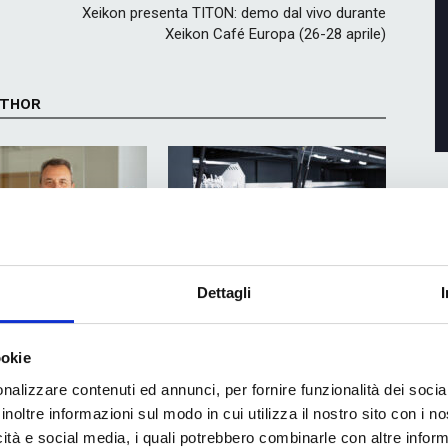
Xeikon presenta TITON: demo dal vivo durante
Xeikon Café Europa (26-28 aprile)
UTHOR
Dettagli
mazione e qualità flexo
Come dimezzare i tempi di
ologie Hybrid Software
avviamento e liberare capacità
produttiva nello scatolificio
ookie
nalizzare contenuti ed annunci, per fornire funzionalità dei socia
inoltre informazioni sul modo in cui utilizza il nostro sito con i 
icità e social media, i quali potrebbero combinarle con altre inform