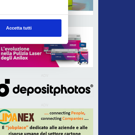
ADV
Accetta tutti
ADV
ADV