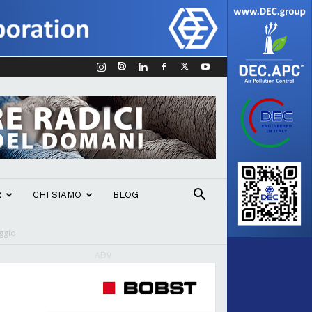
R
CHI SIAMO
BLOG
ggio
ADV