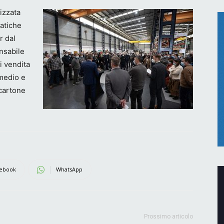
izzata
matiche
r dal
onsabile
di vendita
 medio e
 cartone
ebook
WhatsApp
Prossimo articolo