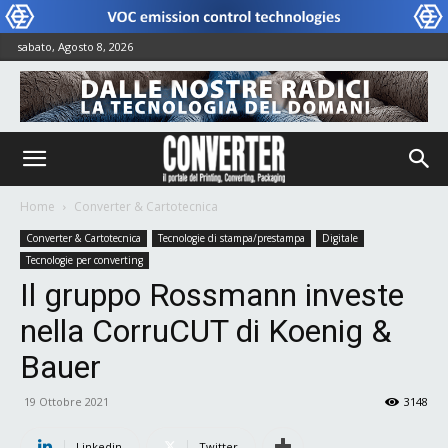
sabato, Agosto 8, 2026
Home
Converter & Cartotecnica
Converter & Cartotecnica
Tecnologie di stampa/prestampa
Digitale
Tecnologie per converting
Il gruppo Rossmann investe
nella CorruCUT di Koenig &
Bauer
19 Ottobre 2021
3148
Linkedin
Twitter