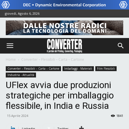
giovedì, Agosto 6, 2026
Home
Converter – Flessibili – Carta – Cartone
Converter – Flessibili – Carta – Cartone
Imballaggi - Materiali
Film Flessibili
Industria - Attualità
UFlex avvia due produzioni
strategiche per imballaggio
flessibile, in India e Russia
15 Aprile 2024
1841
Linkedin
Twitter