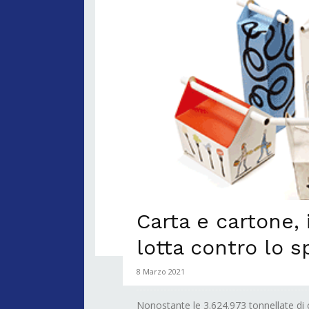
Carta e cartone, i
lotta contro lo 
8 Marzo 2021
Nonostante le 3.624.973 tonnellate di 