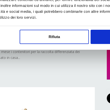
renziata in casa: per 7
inoltre informazioni sul modo in cui utilizza il nostro sito con i 
icità e social media, i quali potrebbero combinarle con altre inform
ontenitori per la
lizzo dei loro servizi.
uti sono troppo piccoli
Rifiuta
 condotta da OnePoll per DS Smith, il 71% degli
 mese i contenitori per la raccolta differenziata dei
ato in casa...