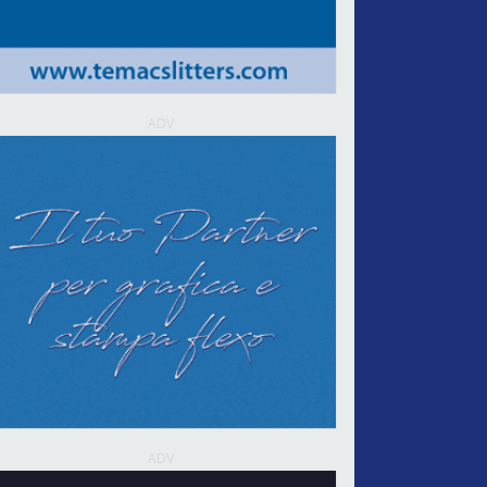
ADV
ADV