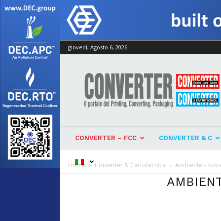
giovedì, Agosto 6, 2026
Converter
CONVERTER – FCC
CONVERTER & C
Home
Converter & Cartotecnica
Ambiente - Soste
AMBIENT