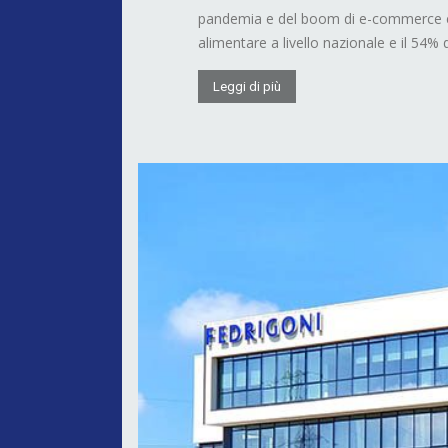
pandemia e del boom di e-commerce e f
alimentare a livello nazionale e il 54% de
Leggi di più