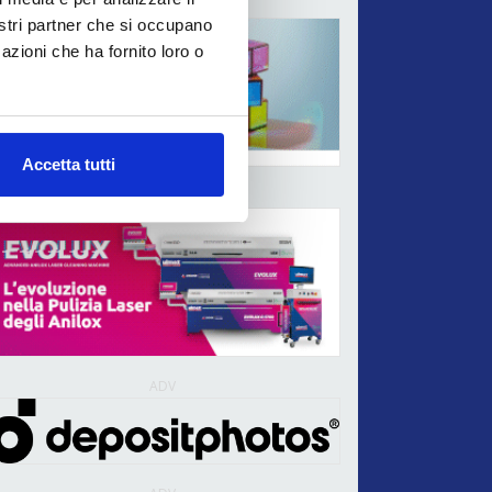
ADV
nostri partner che si occupano
azioni che ha fornito loro o
Accetta tutti
ADV
ADV