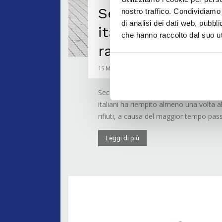
Sempre più diffe
nostro traffico. Condividiamo 
di analisi dei dati web, pubbl
italiani su 10 i c
che hanno raccolto dal suo uti
raccolta dei rifi
15 Marzo 2021
Secondo quanto emerge da una ricerca
italiani ha riempito almeno una volta al
rifiuti, a causa del maggior tempo pass
Leggi di più