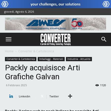
giovedì, Agosto 6, 2026
Home
Converter & Cartotecnica
Converter & Cartotecnica
Imballaggi - Materiali
Industria - Attualità
Packly acquisisce Arti
Grafiche Galvan
6 Febbraio 2025
1120
Linkedin
Twitter