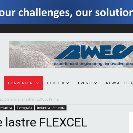
CONVERTER TV
EDICOLA
EVENTI
NEWSLETTE
aclon lancia le lastre FLEXCEL Prime
prestampa
Flessografia
Industria - Attualità
le lastre FLEXCEL