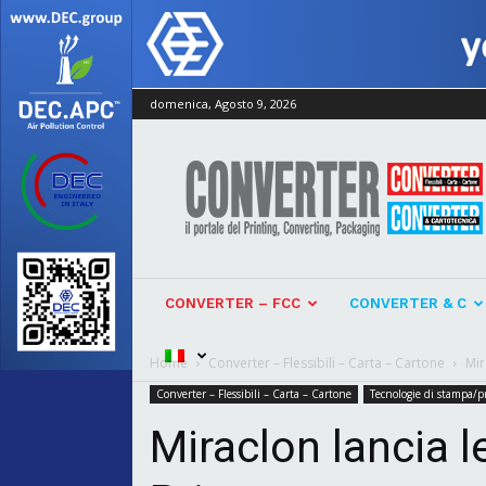
domenica, Agosto 9, 2026
Converter
CONVERTER – FCC
CONVERTER & C
Home
Converter – Flessibili – Carta – Cartone
Mir
Converter – Flessibili – Carta – Cartone
Tecnologie di stampa/
Miraclon lancia 