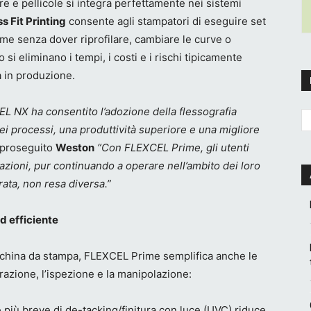
e e pellicole si integra perfettamente nei sistemi
 Fit Printing
consente agli stampatori di eseguire set
e senza dover riprofilare, cambiare le curve o
 si eliminano i tempi, i costi e i rischi tipicamente
a in produzione.
EL NX ha consentito l’adozione della flessografia
 processi, una produttività superiore e una migliore
 proseguito
Weston
“Con FLEXCEL Prime, gli utenti
azioni, pur continuando a operare nell’ambito dei loro
rata, non resa diversa.”
ed efficiente
macchina da stampa, FLEXCEL Prime semplifica anche le
orazione, l’ispezione e la manipolazione:
più breve di de-tacking/finitura con luce (UVC) riduce