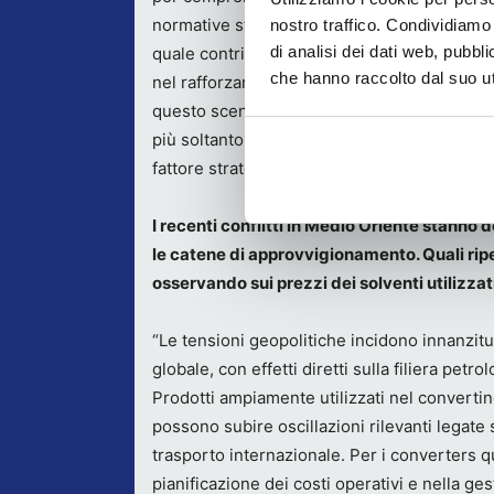
normative stiano influenzando il mercato dei
nostro traffico. Condividiamo 
di analisi dei dati web, pubbl
quale contributo possano offrire le tecnolo
che hanno raccolto dal suo uti
nel rafforzare competitività e sostenibilità d
questo scenario, la gestione dei solventi n
più soltanto una questione ambientale, ma 
fattore strategico di competitività industrial
I recenti conflitti in Medio Oriente stanno
le catene di approvvigionamento. Quali rip
osservando sui prezzi dei solventi utilizzat
“Le tensioni geopolitiche incidono innanzitut
globale, con effetti diretti sulla filiera petr
Prodotti ampiamente utilizzati nel converting,
possono subire oscillazioni rilevanti legate 
trasporto internazionale. Per i converters qu
pianificazione dei costi operativi e nella ge