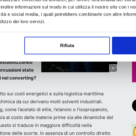
 solventi e
inoltre informazioni sul modo in cui utilizza il nostro sito con i 
icità e social media, i quali potrebbero combinarle con altre inform
gie di recupero
lizzo dei loro servizi.
el settore. In
on rappresenta
diventa un vero
Rifiuta
e.
 destabilizzando
ercussioni state
i nel converting?
to sui costi energetici e sulla logistica marittima
olchimica da cui derivano molti solventi industriali.
 come l’acetato di etile, l’etanolo o l’isopropanolo,
sia al costo delle materie prime sia alle dinamiche del
esto si traduce in maggiore difficoltà nella
stione delle scorte. In assenza di un controllo diretto