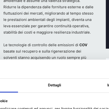
ambientale e assume una valenza strategica.
Ridurre la dipendenza dalle forniture esterne e dalle
fluttuazioni dei mercati, migliorando al tempo stesso
le prestazioni ambientali degli impianti, diventa una
leva essenziale per garantire continuità operativa,
stabilità dei costi e maggiore resilienza industriale.
Le tecnologie di controllo delle emissioni di
COV
basate sul recupero e sulla rigenerazione dei
solventi stanno acquisendo un ruolo sempre più
verters più avanzati. Trasformare un consumo
are interna allo stabilimento consente infatti non solo di
i, ma anche di rafforzare l’autonomia produttiva e di
urbolenze dei mercati energetici e delle materie prime.
Dettagli
ea Formigoni,
ookie
ation S.p.A.)
,
geopolitiche e
nalizzare contenuti ed annunci, per fornire funzionalità dei socia