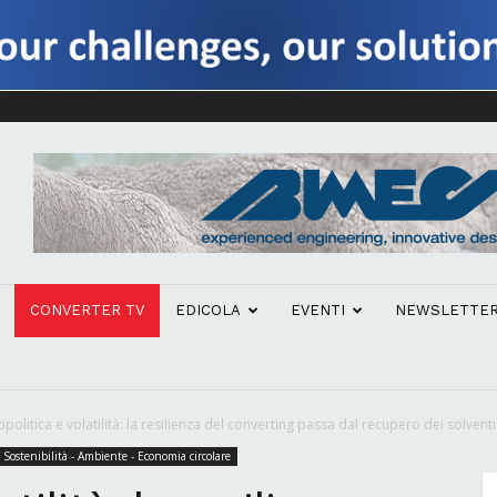
CONVERTER TV
EDICOLA
EVENTI
NEWSLETTE
politica e volatilità: la resilienza del converting passa dal recupero dei solventi
Sostenibilità - Ambiente - Economia circolare