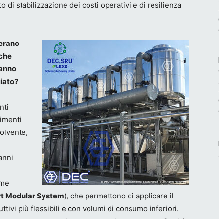
di stabilizzazione dei costi operativi e di resilienza
 erano
nche
tanno
iato?
nti
limenti
solvente,
anni
ome
t Modular System
), che permettono di applicare il
ttivi più flessibili e con volumi di consumo inferiori.