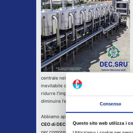
centrale nelle strategie industriali dei con
inevitabile di processo in una risorsa circol
ridurre l’impatto ambientale delle lavorazion
diminuire l’esposizione delle aziende alle t
Consenso
Abbiamo approfondito questi temi con
Andr
Questo sito web utilizza i c
CEO di DEC (Dynamic Environmental Corpor
per comprendere come le attuali dinamiche 
Utilizziamo i cookie per perso