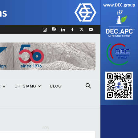
R
CHI SIAMO
BLOG
ADV