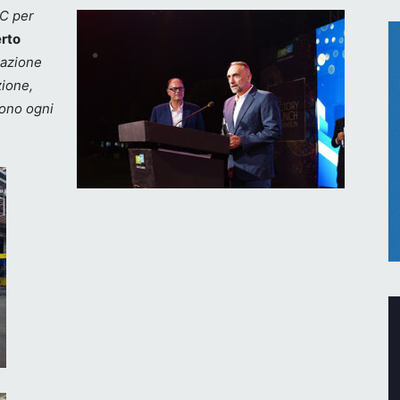
IC per
rto
razione
zione,
cono ogni