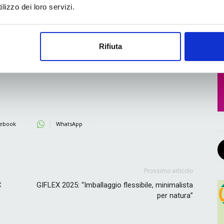
di questa struttura dimostrano la dedizione e la
lizzo dei loro servizi.
competenza sia di Inkmaker che di DIC e
sottolineano come innovazione, collaborazione e
tecnologia continuino a far progredire il settore
Rifiuta
della produzione di inchiostri.
ebook
WhatsApp
Prossimo articolo
C
GIFLEX 2025: “Imballaggio flessibile, minimalista
per natura”