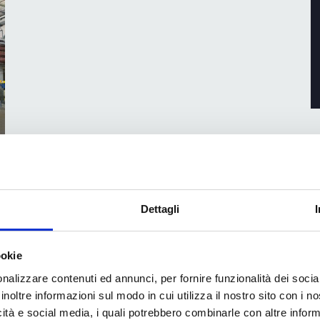
 Sales Manager di IM GROUP,
ha aggiunto:
“È stato un
Dettagli
ndo il nostro lavoro e i nostri sforzi sono stati
remio a nome del nostro team è stato un momento di
ookie
nalizzare contenuti ed annunci, per fornire funzionalità dei socia
inoltre informazioni sul modo in cui utilizza il nostro sito con i 
Il completamento con successo e il riconoscimento
icità e social media, i quali potrebbero combinarle con altre inform