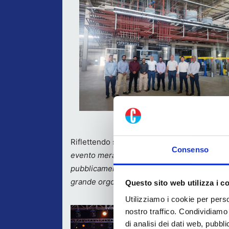
Riflettendo sull’evento,
Andrea Villa, Area
Consenso
evento meraviglioso e mi sono emozionato qua
pubblicamente riconosciuti! Ricevere un p
grande orgoglio per tutti”.
Questo sito web utilizza i c
Utilizziamo i cookie per perso
nostro traffico. Condividiamo 
di analisi dei dati web, pubbl