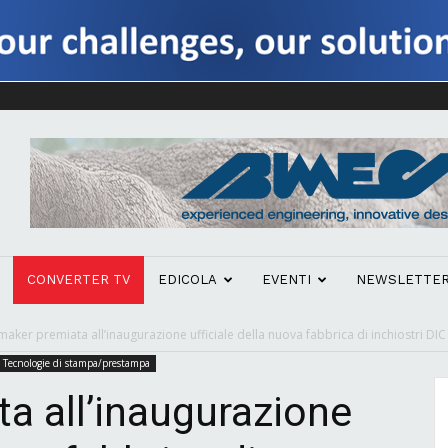
CONVERTER TV
EDICOLA
EVENTI
NEWSLETTE
maker premiata all’inaugurazione ufficiale della nuova fabbrica di inchiostri DIC
Tecnologie di stampa/prestampa
a all’inaugurazione