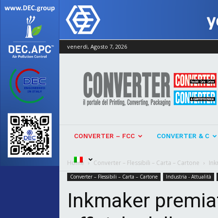
venerdì, Agosto 7, 2026
Converter
CONVERTER – FCC
CONVERTER & C
Home
Converter – Flessibili – Carta – Cartone
Ink
Converter – Flessibili – Carta – Cartone
Industria - Attualità
Inkmaker premiat