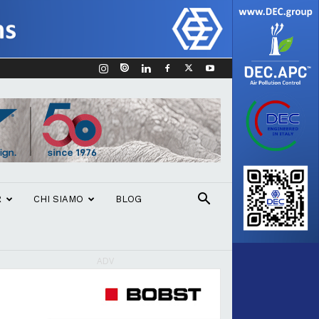
R
CHI SIAMO
BLOG
ADV