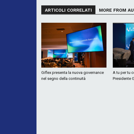
ARTICOLI CORRELATI
MORE FROM A
Giflex presenta la nuova governance
A tu per tu 
nel segno della continuità
Presidente G