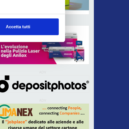
ADV
Accetta tutti
ADV
ADV