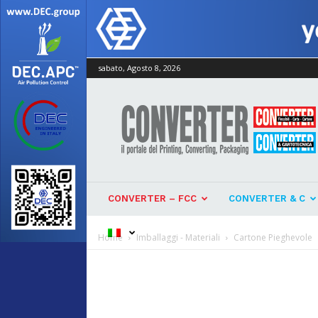
sabato, Agosto 8, 2026
Converter
CONVERTER – FCC
CONVERTER & C
Home
Imballaggi - Materiali
Cartone Pieghevole