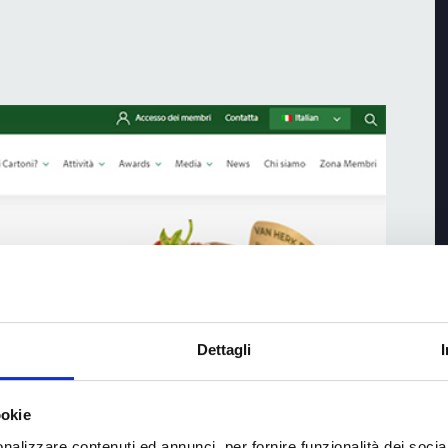
Dettagli
ookie
nalizzare contenuti ed annunci, per fornire funzionalità dei socia