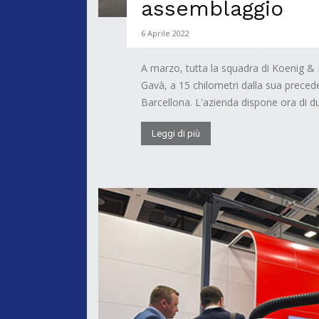
assemblaggio
6 Aprile 2022
A marzo, tutta la squadra di Koenig & B
Gavà, a 15 chilometri dalla sua preced
Barcellona. L'azienda dispone ora di du
Leggi di più