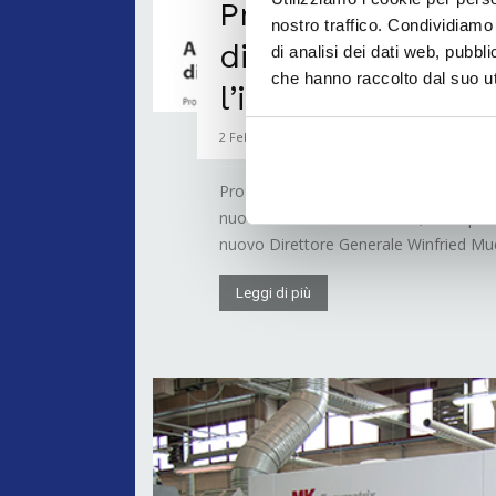
Pro Carton rinno
nostro traffico. Condividiamo 
diventa il portal
di analisi dei dati web, pubbl
che hanno raccolto dal suo uti
l’industria del p
2 Febbraio 2022
Pro Carton, Associazione Europea dei p
nuova versione del sito web, www.proca
nuovo Direttore Generale Winfried Muehl
Leggi di più