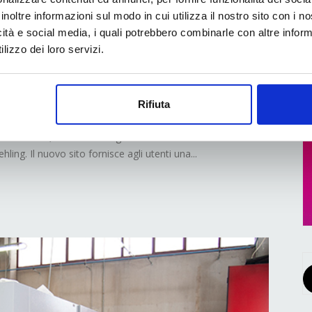
va il sito web che
inoltre informazioni sul modo in cui utilizza il nostro sito con i 
e di riferimento per
icità e social media, i quali potrebbero combinarle con altre inform
lizzo dei loro servizi.
ackaging
Rifiuta
roduttori di cartone e cartoncino, ha lanciato la
rton.com, con la nuova grafica e le direttive del
ing. Il nuovo sito fornisce agli utenti una...