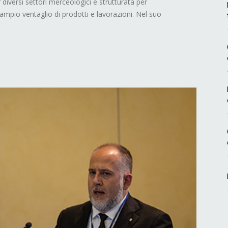
r diversi settori merceologici e strutturata per
 ampio ventaglio di prodotti e lavorazioni. Nel suo