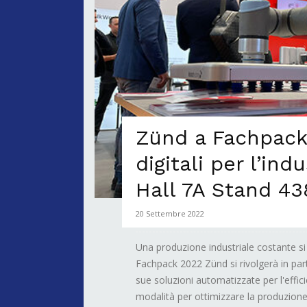
Zünd a Fachpack:
digitali per l’ind
Hall 7A Stand 43
20 Settembre 2022
Una produzione industriale costante si 
Fachpack 2022 Zünd si rivolgerà in part
sue soluzioni automatizzate per l'effi
modalità per ottimizzare la produzione 