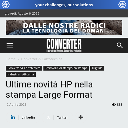
giovedì, Agosto 6, 2026
Home
Converter & Cartotecnica
Converter & Cartotecnica
Tecnologie di stampa/prestampa
Digitale
Industria - Attualità
Ultime novità HP nella
stampa Large Format
2 Aprile 2025
838
Linkedin
Twitter