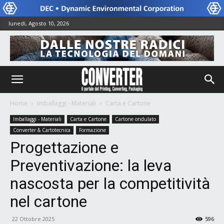
lunedì, Agosto 10, 2026
Home
Imballaggi - Materiali
Carta e Cartone
Imballaggi - Materiali
Carta e Cartone
Cartone ondulato
Converter & Cartotecnica
Formazione
Progettazione e
Preventivazione: la leva
nascosta per la competitività
nel cartone
22 Ottobre 2025
596