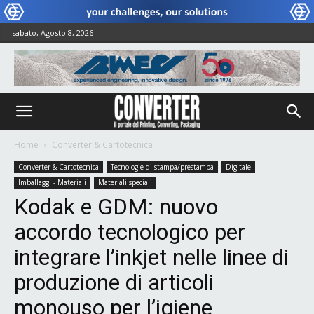
sabato, Agosto 8, 2026
Home
Converter & Cartotecnica
Converter & Cartotecnica
Tecnologie di stampa/prestampa
Digitale
Imballaggi - Materiali
Materiali speciali
Kodak e GDM: nuovo
accordo tecnologico per
integrare l’inkjet nelle linee di
produzione di articoli
monouso per l’igiene