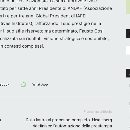
 ruolo di CEO e azionista. La sua autorevolezza è
è stato per sette anni Presidente di ANDAF (Associazione
ri) e per tre anni Global President di IAFEI
ives Institutes), rafforzando il suo prestigio nella
r il suo stile riservato ma determinato, Fausto Cosi
lizzata sui risultati: visione strategica e sostenibile,
in contesti complessi.
ebook
WhatsApp
Prossimo articolo
a
Dalla lastra al processo completo: Heidelberg
ridefinisce l’automazione della prestampa