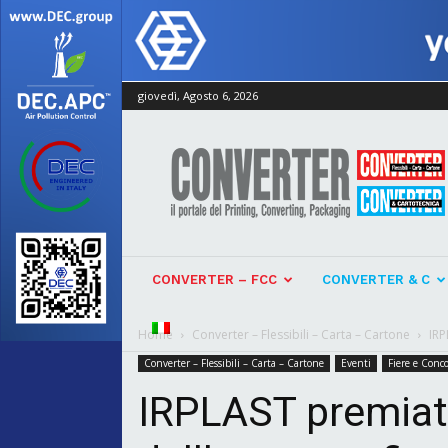
giovedì, Agosto 6, 2026
Converter
CONVERTER – FCC
CONVERTER & C
Home
Converter – Flessibili – Carta – Cartone
IRP
Converter – Flessibili – Carta – Cartone
Eventi
Fiere e Conco
IRPLAST premiat