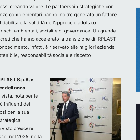
ness, creando valore. Le partnership strategiche con
etenze complementari hanno inoltre generato un fattore
fidabilità e la solidità dell’approccio adottato
 rischi ambientali, sociali e di governance. Un grande
ncreti che hanno accelerato la transizione di IRPLAST
onoscimento, infatti, è riservato alle migliori aziende
stenibile, responsabilità sociale e rispetto
RPLAST S.p.A. è
er dell’anno
,
ivista, nota per le
ù influenti del
si per la sua
strategica,
a visto crescere
sso, nel 2025, nella