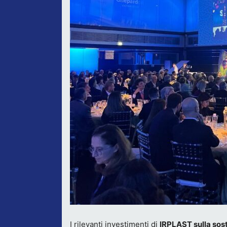
I rilevanti investimenti di
IRPLAST sulla sost