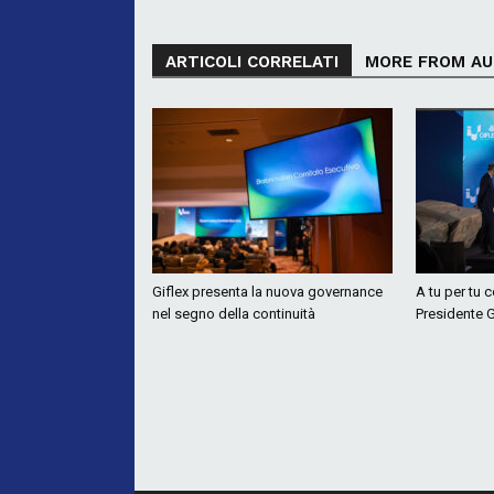
ARTICOLI CORRELATI
MORE FROM A
Giflex presenta la nuova governance
A tu per tu 
nel segno della continuità
Presidente G