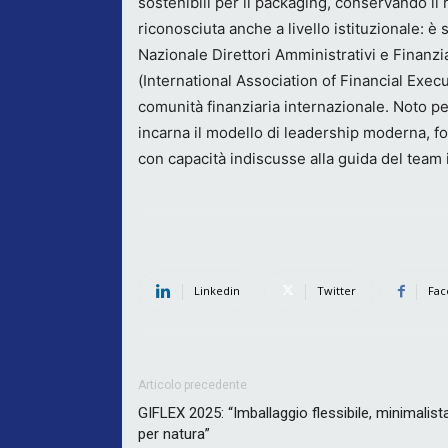
sostenibili per il packaging, conservando il
riconosciuta anche a livello istituzionale: 
Nazionale Direttori Amministrativi e Finanzia
(International Association of Financial Execut
comunità finanziaria internazionale. Noto pe
incarna il modello di leadership moderna, foca
con capacità indiscusse alla guida del team 
Linkedin
Twitter
Fac
Articolo precedente
GIFLEX 2025: “Imballaggio flessibile, minimalist
per natura”