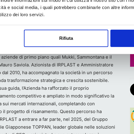
inoltre informazioni sul modo in cui utilizza il nostro sito con i 
 noi un autentico driver di business: siamo stati tra le
icità e social media, i quali potrebbero combinarle con altre inform
 film da materia prima riciclata e da fonti non fossili e
lizzo dei loro servizi.
giungere entro il 2030 una produzione interamente
Rifiuta
osi, manager di lungo corso con oltre trent’anni di
za nel settore finanziario, ha ricoperto posizioni di
in aziende di primo piano quali Mukki, Sammontana e il
auro Saviola. Azionista di IRPLAST e Amministratore
 dal 2010, ha accompagnato la società in un percorso
nda trasformazione strategica e crescita sostenibile.
sua guida, l’Azienda ha rafforzato il proprio
amento competitivo e ampliato in modo significativo la
 sui mercati internazionali, completando con
 il progetto di risanamento. Questo percorso ha
IRPLAST a entrare a far parte, nel 2025, del Gruppo
ale Giapponese TOPPAN, leader globale nelle soluzioni