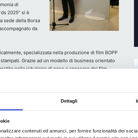
monia di
rds 2025” si è
la sede della Borsa
te accompagnato da
ticalmente, specializzata nella produzione di film BOPP
vi stampati. Grazie ad un modello di business orientato
estito nella riduzione di peso e spessore dei film,
clabili e nel riutilizzo degli scarti.
a dichiarato Fausto Cosi
–
ma rappresenta al tempo
 continuare a guidare con lungimiranza un’Azienda che,
Dettagli
, incentrato su innovazione e sostenibilità, si appresta
ernazionali. L’investimento da oltre 60 milioni nello
ookie
nvinzione nel puntare a prodotti speciali ad alto valore
nalizzare contenuti ed annunci, per fornire funzionalità dei socia
l segmento delle commodities, in cui non siamo più