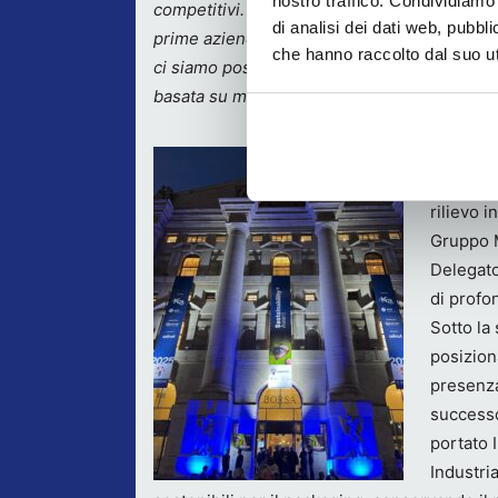
nostro traffico. Condividiamo 
competitivi. La sostenibilità rappresenta per
di analisi dei dati web, pubbl
prime aziende a investire nella produzione di
che hanno raccolto dal suo uti
ci siamo posti l’ambizioso obiettivo di rag
basata su materiali di origine non fossile.”
Fausto C
esperien
rilievo 
Gruppo M
Delegato
di profo
Sotto la 
posizion
presenza
successo
portato 
Industri