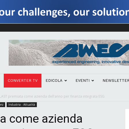
CONVERTER TV
EDICOLA
EVENTI
NEWSLETTE
LAST premiata come azienda dell’anno per finanza integrata ESG
rsi
Industria - Attualità
a come azienda