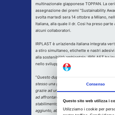
multinazionale giapponese TOPPAN. La ceri
assegnazione dei premi “Sustainability Awa
svolta martedì sera 14 ottobre a Milano, nel
Italiana, alla quale il dr. Cosi ha preso par
alcuni collaboratori.
IRPLAST è un’azienda italiana integrata ver
a stiro simultaneo, etichette e nastri adesi
alla sostenibilità ambientale, IRPLAST ha inv
nello sviluppo di soluzioni completamente rici
“
Questo duplice riconoscimento ci onora
–
h
stesso una grande responsabilità, quella di
Consenso
grazie ad un importante progetto industriale
ad affrontare sfide complesse sui mercati int
Questo sito web utilizza i c
stabilimento di Atessa conferma la nostra co
Utilizziamo i cookie per perso
aggiunto, abbandonando progressivamente i