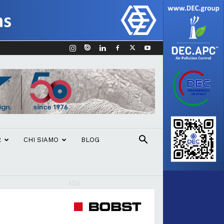
R
CHI SIAMO
BLOG
ADV