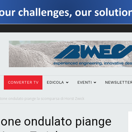
CONVERTER TV
EDICOLA
EVENTI
NEWSLETTE
artone ondulato piange la scomparsa di Horst Zwick
rtone ondulato piange