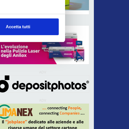
ADV
Accetta tutti
ADV
ADV