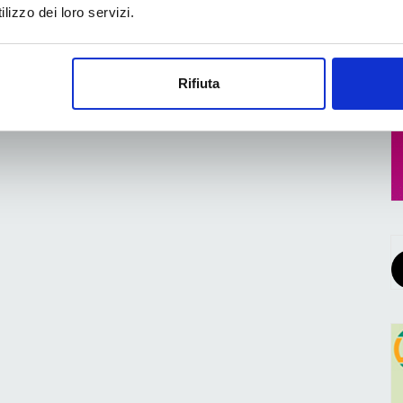
lizzo dei loro servizi.
mazione e qualità flexo
Come dimezzare i tempi di
ologie Hybrid Software
avviamento e liberare capacità
produttiva nello scatolificio
Rifiuta