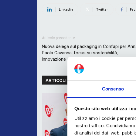
Linkedin
Twitter
Fac
Articolo precedente
Nuova delega sul packaging in Confapi per Ann
Paola Cavanna: focus su sostenibilità,
innovazione e filiera
ARTICOLI CORRELATI
MORE FROM A
Consenso
Questo sito web utilizza i c
Utilizziamo i cookie per perso
nostro traffico. Condividiamo 
di analisi dei dati web, pubbl