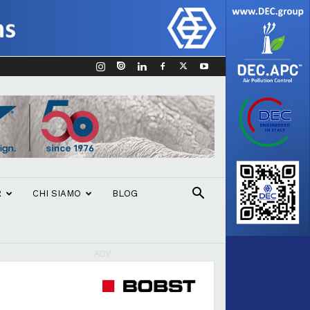
R
CHI SIAMO
BLOG
ADV