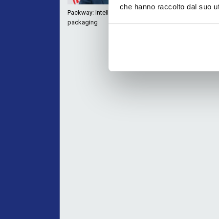
che hanno raccolto dal suo uti
Packway: Intelligenza Artificiale per il
Roflex: auto
packaging
con le tecn