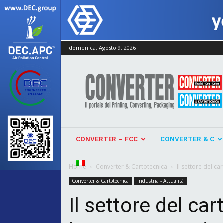
domenica, Agosto 9, 2026
Converter
CONVERTER – FCC
CONVERTER & C
Home
Converter & Cartotecnica
Il settore del c
Converter & Cartotecnica
Industria - Attualità
Il settore del ca