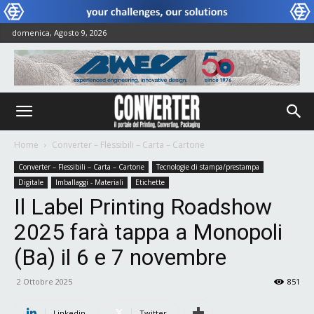
domenica, Agosto 9, 2026
Home
Converter – Flessibili – Carta – Cartone
Converter – Flessibili – Carta – Cartone
Tecnologie di stampa/prestampa
Digitale
Imballaggi - Materiali
Etichette
Il Label Printing Roadshow
2025 farà tappa a Monopoli
(Ba) il 6 e 7 novembre
2 Ottobre 2025
851
Linkedin
Twitter