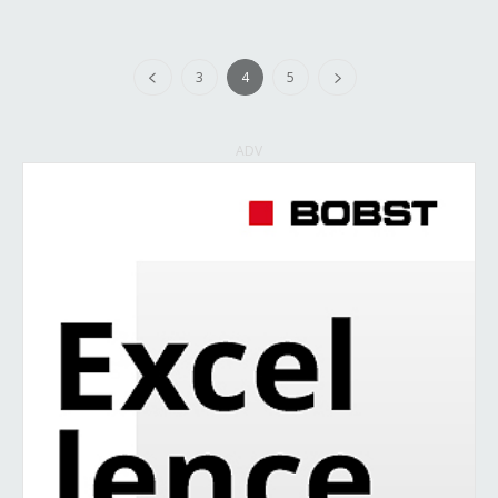
3
4
5
ADV