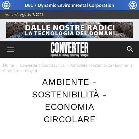
venerdì, Agosto 7, 2026
Home
Converter & Cartotecnica
Ambiente - Sostenibilità - Economia
Circolare
Page 4
AMBIENTE -
SOSTENIBILITÀ -
ECONOMIA
CIRCOLARE