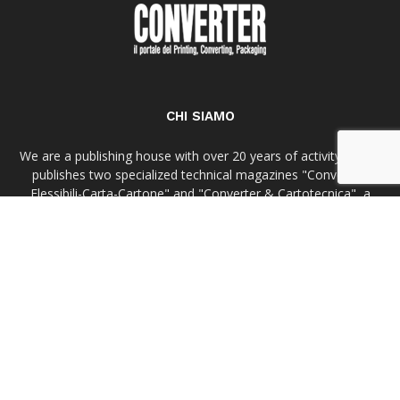
CHI SIAMO
We are a publishing house with over 20 years of activity, which
publishes two specialized technical magazines "Converter-
Flessibili-Carta-Cartone" and "Converter & Cartotecnica", a
reference point in the printing and converting markets for
flexible packaging and paper converting. Phone: 02 90687158
Email: flexo@converter.it - corrugate@converter.it
Tel:
02 90687158
Email:
flexo@converter.it
-
corrugate@converter.it
SEGUICI