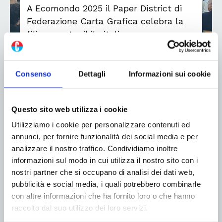
A Ecomondo 2025 il Paper District di
Federazione Carta Grafica celebra la
filiera sostenibile italiana
11 Novembre 2025
Consenso
Dettagli
Informazioni sui cookie
Con una quota del 5% di un mercato mondiale da
oltre 190 miliardi di dollari, l’Italia si è confermata la
seconda filiera carta, stampa e trasformazione
Questo sito web utilizza i cookie
dell’Unione Europea. Federazione Carta Grafica ha
accelerato sul riciclo della carta – arrivato...
Utilizziamo i cookie per personalizzare contenuti ed
annunci, per fornire funzionalità dei social media e per
Leggi di più
analizzare il nostro traffico. Condividiamo inoltre
informazioni sul modo in cui utilizza il nostro sito con i
nostri partner che si occupano di analisi dei dati web,
pubblicità e social media, i quali potrebbero combinarle
con altre informazioni che ha fornito loro o che hanno
raccolto dal suo utilizzo dei loro servizi.