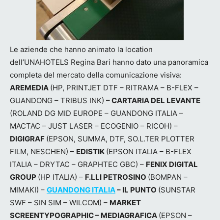
Le aziende che hanno animato la location
dell’UNAHOTELS Regina Bari hanno dato una panoramica
completa del mercato della comunicazione visiva:
AREMEDIA
(HP, PRINTJET DTF – RITRAMA – B-FLEX –
GUANDONG – TRIBUS INK)
– CARTARIA DEL LEVANTE
(ROLAND DG MID EUROPE – GUANDONG ITALIA –
MACTAC – JUST LASER – ECOGENIO – RICOH) –
DIGIGRAF
(EPSON, SUMMA, DTF, SO.L.TER PLOTTER
FILM, NESCHEN) –
EDISTIK
(EPSON ITALIA – B-FLEX
ITALIA – DRYTAC – GRAPHTEC GBC) –
FENIX DIGITAL
GROUP
(HP ITALIA) –
F.LLI PETROSINO
(BOMPAN –
MIMAKI) –
GUANDONG ITALIA
– IL PUNTO
(SUNSTAR
SWF – SIN SIM – WILCOM)
–
MARKET
SCREENTYPOGRAPHIC – MEDIAGRAFICA
(EPSON –