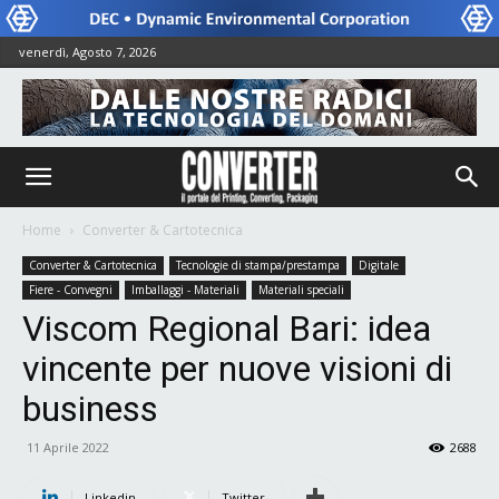
venerdì, Agosto 7, 2026
Home
Converter & Cartotecnica
Converter & Cartotecnica
Tecnologie di stampa/prestampa
Digitale
Fiere - Convegni
Imballaggi - Materiali
Materiali speciali
Viscom Regional Bari: idea
vincente per nuove visioni di
business
11 Aprile 2022
2688
Linkedin
Twitter