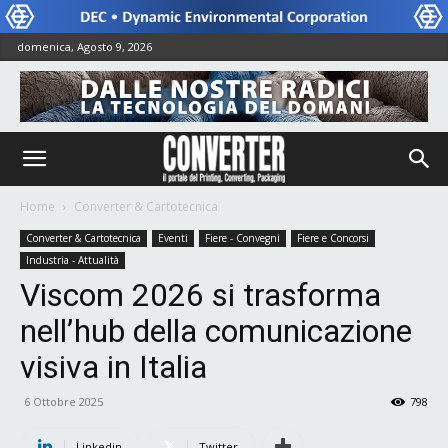
domenica, Agosto 9, 2026
Home
Converter & Cartotecnica
Converter & Cartotecnica
Eventi
Fiere - Convegni
Fiere e Concorsi
Industria - Attualità
Viscom 2026 si trasforma
nell’hub della comunicazione
visiva in Italia
6 Ottobre 2025
798
Linkedin
Twitter