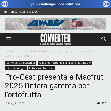
domenica, Agosto 9, 2026
Home
Converter & Cartotecnica
Ambiente - Sostenibilità -
Economia Circolare
Converter & Cartotecnica
Ambiente - Sostenibilità - Economia Circolare
Fiere - Convegni
Imballaggi - Materiali
Pro-Gest presenta a Macfrut
2025 l’intera gamma per
l’ortofrutta
7 Maggio 2025
705