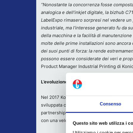
“Nonostante la concorrenza fosse composta 
analogica e dell’inkjet digitale, la bizhub C71
LabelExpo rimasero sorpresi nel vedere un 
industriale, ma l’interesse generato fu da subi
della macchina e la facilità di manutenzione
molte delle prime installazioni sono ancora 
dei suoi punti di forza: la rende estremame
possono essere considerate dei veri e propri
Product Manager Industrial Printing di Konica
L’evoluzione: AccurioLabel 190, 230 e 400
Nel 2017 Konica Minolta ha compiuto un ulter
Consenso
sviluppata con i serventi forniti da Grafisk M
partnership tuttora attiva. Anche in questo 
con una velocità aumentata fino a 19 metri a
Questo sito web utilizza i c
Utilizziamo i cookie per perso