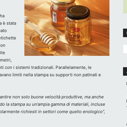
 ha
da è stata
cato
etichette
non
lle
 metri,
con i sistemi tradizionali. Parallelamente, le
tavano limiti nella stampa su supporti non patinati e
garantire non solo buone velocità produttive, ma anche
endo la stampa su un’ampia gamma di materiali, incluse
colarmente richiesti in settori come quello enologico”,