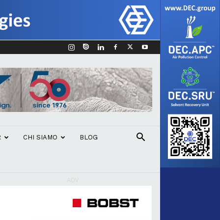
R
CHI SIAMO
BLOG
ADV