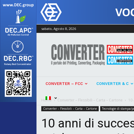
sabato, Agosto 8, 2026
Converter
CONVERTER – FCC
CONVERTER & C
Home
Converter – Flessibili – Carta – Cartone
10 
Converter – Flessibili – Carta – Cartone
Tecnologie di stampa/
10 anni di succe