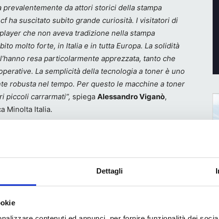
prevalentemente da attori storici della stampa
cf ha suscitato subito grande curiosità. I visitatori di
player che non aveva tradizione nella stampa
to molto forte, in Italia e in tutta Europa. La solidità
 l’hanno resa particolarmente apprezzata, tanto che
operative. La semplicità della tecnologia a toner è uno
nte robusta nel tempo. Per questo le macchine a toner
 piccoli carrarmati”,
spiega
Alessandro Viganò
,
 Minolta Italia.
iore passo avanti con il lancio di
AccurioLabel 190
,
Dettagli
askinfabrik (GM), specialista nei sistemi di finitura,
caso il motore derivava dalla stampa di produzione, ma
l minuto.
ookie
nalizzare contenuti ed annunci, per fornire funzionalità dei socia