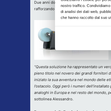
Due anni dopo è arrivata
AccurioLabel 230
nostro traffico. Condividiamo 
rafforzando ulteriormente la presenza dell’a
di analisi dei dati web, pubbl
che hanno raccolto dal suo uti
“Questa soluzione ha rappresentato un vero s
pieno titolo nel novero dei grandi fornitori d
iniziato la sua avventura nel mondo delle eti
l’ostacolo. Oggi però i numeri dell’installato 
analoghi in Europa e nel resto del mondo, per
sottolinea Alessandro.