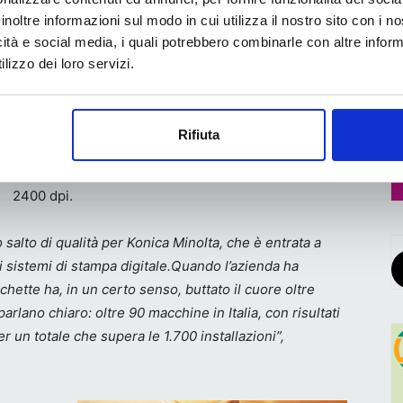
, che ha portato la velocità a 23 metri al minuto,
inoltre informazioni sul modo in cui utilizza il nostro sito con i 
zienda nel mercato delle etichette.
icità e social media, i quali potrebbero combinarle con altre inform
lizzo dei loro servizi.
Il percorso di crescita è proseguito nel 2023 con
l’introduzione di
AccurioLabel 400
, nuova
attrezzatura dotata di IQ di serie e di un quinto
Rifiuta
canale colore dedicato al bianco e capace di
raggiungere i 40 m/min con risoluzione di 1.200 x
2400 dpi.
alto di qualità per Konica Minolta, che è entrata a
i sistemi di stampa digitale.
Quando l’azienda ha
chette ha, in un certo senso, buttato il cuore oltre
parlano chiaro: oltre 90 macchine in Italia, con risultati
 un totale che supera le 1.700 installazioni”,