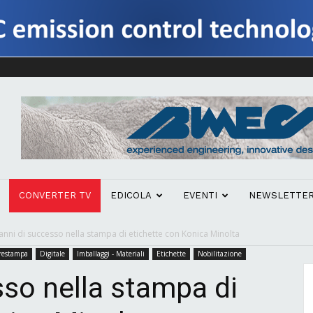
CONVERTER TV
EDICOLA
EVENTI
NEWSLETTE
anni di successo nella stampa di etichette con Konica Minolta
prestampa
Digitale
Imballaggi - Materiali
Etichette
Nobilitazione
sso nella stampa di