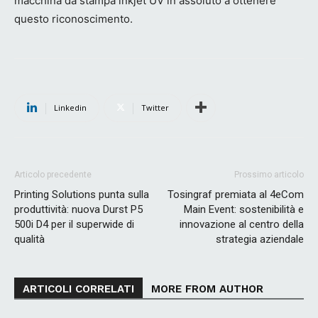
macchina da stampa inkjet UV in assoluto a ottenere
questo riconoscimento.
Linkedin
Twitter
Articolo precedente
Prossimo articolo
Printing Solutions punta sulla
Tosingraf premiata al 4eCom
produttività: nuova Durst P5
Main Event: sostenibilità e
500i D4 per il superwide di
innovazione al centro della
qualità
strategia aziendale
ARTICOLI CORRELATI
MORE FROM AUTHOR