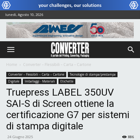
lunedì, Agosto 10, 2026
Home
Converter – Flessibili – Carta – Cartone
Converter – Flessibili – Carta – Cartone
Tecnologie di stampa/prestampa
Digitale
Imballaggi - Materiali
Etichette
Truepress LABEL 350UV
SAI-S di Screen ottiene la
certificazione G7 per sistemi
di stampa digitale
24 Giugno 2025
886