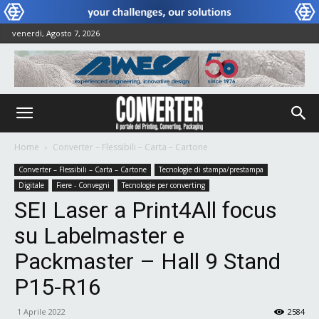
venerdì, Agosto 7, 2026
Home
Converter – Flessibili – Carta – Cartone
Converter – Flessibili – Carta – Cartone
Tecnologie di stampa/prestampa
Digitale
Fiere - Convegni
Tecnologie per converting
SEI Laser a Print4All focus
su Labelmaster e
Packmaster – Hall 9 Stand
P15-R16
1 Aprile 2022
2584