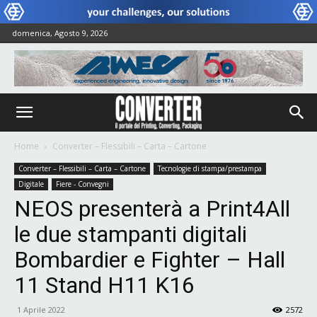
domenica, Agosto 9, 2026
Home
Converter – Flessibili – Carta – Cartone
Converter – Flessibili – Carta – Cartone
Tecnologie di stampa/prestampa
Digitale
Fiere - Convegni
NEOS presenterà a Print4All
le due stampanti digitali
Bombardier e Fighter – Hall
11 Stand H11 K16
1 Aprile 2022
2572