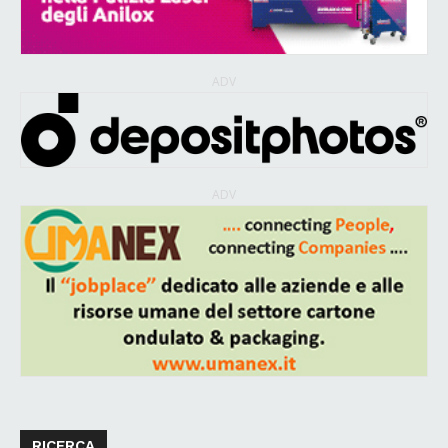
ADV
ADV
RICERCA